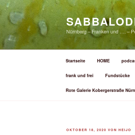
Zum
Inhalt
SABBALOD
springen
Nürnberg – Franken und …. – P
Startseite
HOME
podca
frank und frei
Fundstücke
Rote Galerie Kobergerstraße Nürn
VERÖFFENTLICHT
OKTOBER 18, 2020
VON
HEIJO
AM