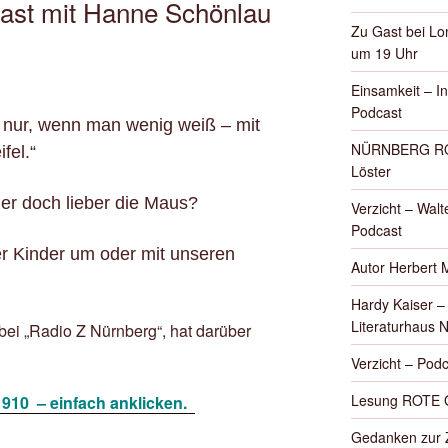
ast mit Hanne Schönlau
Zu Gast bei Lon
um 19 Uhr
Einsamkeit – I
Podcast
 nur, wenn man wenig weiß – mit
NÜRNBERG ROT
fel.“
Löster
er doch lieber die Maus?
Verzicht – Walte
Podcast
r Kinder um oder mit unseren
Autor Herbert 
Hardy Kaiser 
Literaturhaus 
bei „Radio Z Nürnberg“, hat darüber
Verzicht – Podc
Lesung ROTE 
 910 – einfach anklicken.
Gedanken zur Z