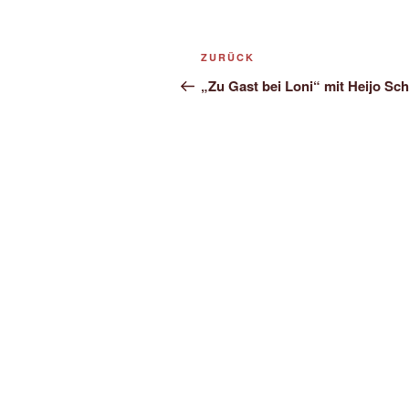
Beitragsnavigation
Vorheriger
ZURÜCK
Beitrag
„Zu Gast bei Loni“ mit Heijo Sch