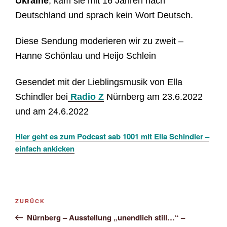
Ukraine
, kam sie mit 16 Jahren nach
Deutschland und sprach kein Wort Deutsch.
Diese Sendung moderieren wir zu zweit –
Hanne Schönlau und Heijo Schlein
Gesendet mit der Lieblingsmusik von Ella
Schindler bei
Radio Z
Nürnberg am 23.6.2022
und am 24.6.2022
Hier geht es zum Podcast sab 1001 mit Ella Schindler –
einfach ankicken
Beitragsnavigation
Vorheriger
ZURÜCK
Beitrag
Nürnberg – Ausstellung „unendlich still…“ –