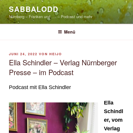
Zum
SABBALODD
Inhalt
Nürnberg – Franken und …. – Podcast und mehr
springen
Menü
VERÖFFENTLICHT
JUNI 24, 2022
VON
HEIJO
AM
Ella Schindler – Verlag Nürnberger
Presse – im Podcast
Podcast mit Ella Schindler
Ella
Schindl
er, vom
Verlag