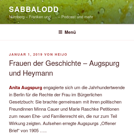
Zum
SABBALODD
Inhalt
Nürnberg – Franken und …. – Podcast und mehr
springen
Menü
VERÖFFENTLICHT
JANUAR 1, 2019
VON
HEIJO
AM
Frauen der Geschichte – Augspurg
und Heymann
Anita Augspurg
engagierte sich um die Jahrhundertwende
in Berlin für die Rechte der Frau im Bürgerlichen
Gesetzbuch: Sie brachte gemeinsam mit ihren politischen
Freundinnen Minna Cauer und Marie Raschke Petitionen
zum neuen Ehe- und Familienrecht ein, die nur zum Teil
Wirkung zeigten. Aufsehen erregte Augspurgs „Offener
Brief“ von 1905 …..