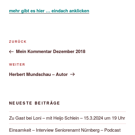
mehr gibt es hier … eindach anklicken
Beitragsnavigation
Vorheriger
ZURÜCK
Beitrag
Mein Kommentar Dezember 2018
Nächster
WEITER
Beitrag
Herbert Mundschau – Autor
NEUESTE BEITRÄGE
Zu Gast bei Loni – mit Heijo Schlein – 15.3.2024 um 19 Uhr
Einsamkeit – Interview Seniorenamt Nürnberg – Podcast