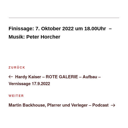
Finissage: 7. Oktober 2022 um 18.00Uhr –
Musik: Peter Horcher
Beitragsnavigation
Vorheriger
ZURÜCK
Beitrag
Hardy Kaiser – ROTE GALERIE – Aufbau –
Vernissage 17.9.2022
Nächster
WEITER
Beitrag
Martin Backhouse, Pfarrer und Verleger – Podcast