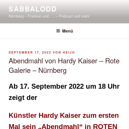
Zum
SABBALODD
Inhalt
Nürnberg – Franken und …. – Podcast und mehr
springen
Menü
VERÖFFENTLICHT
SEPTEMBER 17, 2022
VON
HEIJO
AM
Abendmahl von Hardy Kaiser – Rote
Galerie – Nürnberg
Ab
17. September 2022
um 18 Uhr
zeigt der
Künstler Hardy Kaiser zum ersten
Mal sein „Abendmahl“ in
ROTE
N